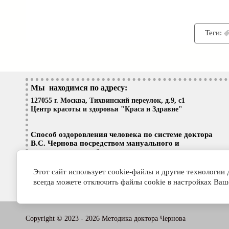
Теги:
Мы находимся по адресу
:
127055 г. Москва, Тихвинский переулок, д.9, с1
Центр красоты и здоровья "Краса и Здравие"
Способ оздоровления человека по системе доктора
В.С. Чернова посредством мануального и
механического вибрационно - волнового массажа.
Заявка: 2022108945, 04.04.2022 Дата публикации
заявки: 27.06.2022 Бюл. №18
Этот сайт использует cookie-файлы и другие технологии
всегда можете отключить файлы cookie в настройках Ваш
Copyright © 2023 - 2026 Методика доктора Чернова