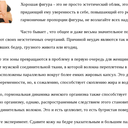
Хорошая фигура - это не просто эстетический облик, эт
придающий ему уверенность в себе, повышающий его ре
гармоничные пропорции фигуры, не возлагайте всех над
Часто бывает , что общее и даже весьма значительное п
ют своих неэстетичных очертаний. Причиной неудач являются так 
вших бедер, грузного живота или ягодиц.
 эти зоны превращаются в проблему в первую очередь для женщин?
т мужской соединительной ткани, в которой волокна переплетены в 
асположены параллельно вокруг более емких жировых капсул. Это
беременности, но, к сожалению, способствует скоплению жира и во
о, гормональная динамика женского организма также способствует 
о организму, однако, распространенным следствием этого станови
динительных волокон. Это и есть целлюлит, то есть бугристая пове
е эксперимент. Сдавите кожу на бедре указательным и большим па