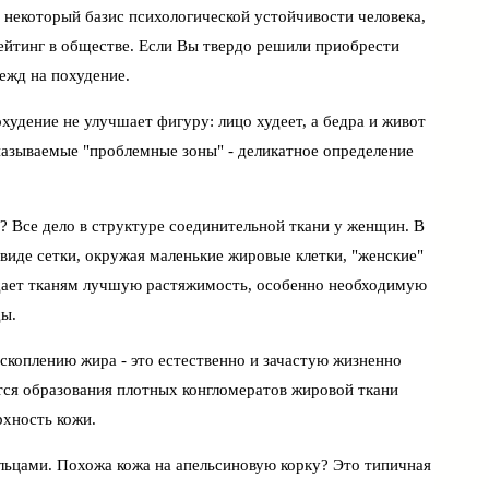
о некоторый базис психологической устойчивости человека,
йтинг в обществе. Если Вы твердо решили приобрести
ежд на похудение.
охудение не улучшает фигуру: лицо худеет, а бедра и живот
называемые "проблемные зоны" - деликатное определение
 Все дело в структуре соединительной ткани у женщин. В
виде сетки, окружая маленькие жировые клетки, "женские"
 дает тканям лучшую растяжимость, особенно необходимую
ды.
скоплению жира - это естественно и зачастую жизненно
тся образования плотных конгломератов жировой ткани
рхность кожи.
льцами. Похожа кожа на апельсиновую корку? Это типичная