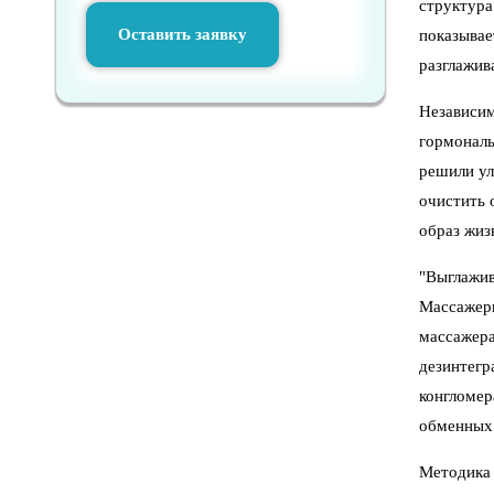
структура
Оставить заявку
показывае
разглажив
Независим
гормональ
решили ул
очистить 
образ жиз
"Выглажив
Массажеры
массажера
дезинтегр
конгломер
обменных 
Методика 