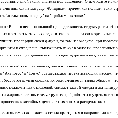
 соединительной ткани, видимая под давлением. О целлюлите можно
т вмятины как на матраце. Женщинам, причем как полным, так и с
ать "апельсиновую корку" на "проблемных зонах".
о от Вашего веса, по половой принадлежности, структура тканей с
ных противозачаточных средств, скопление шлаков в организме сп
учшить пропорции своей фигуры, то вам необходимо: при избыточн
организм и ежедневно "выглаживать кожу" в области "проблемных з
ни, сохраняющий данное вам природой здоровье и ежедневно "выгл
ание кожи" - это реальная задача для самомассажа. Для этого необ
 "Акупресс" и "Тонус" осуществляют перекатывающий массаж, чт
 образуется кожная складка, которая смещается таким образом, чт
ацию целлюлитных отложений, снимает застой лимфы и активизируе
аты жировых клеток, стимултруются фибробласты и укрепляется со
процессов в застойных целлюлитных зонах и расщепления жира.
целлюлит-массажа: массаж всегда проводится в направлении к серд