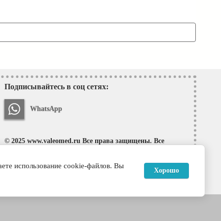
Подписывайтесь в соц сетях:
WhatsApp
© 2025 www.valeomed.ru Все права защищены. Все
материалы, находящиеся на сайте, охраняются в
соответствии с законодательством, в том числе, об
аете использование cookie-файлов. Вы
Хорошо
авторском праве и смежных правах.
Megagroup.ee