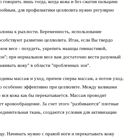
 говорить лишь тогда, когда кожа и без сжатия пальцами
тройным, для профилактики целлюлита нужно регулярно
клонна к рыхлости. Беременность, использование
особствуют развитию целлюлита. Итак, если Вы твердо
ом весе - похудеть, укрепить мышцы гимнастикой,
он"; при нормальном весе вам достаточно вести разумный
аживать кожу" в области "проблемных зон".
ходимы массаж и уход, причем сперва массаж, а потом уход.
о особенно эффективно при целлюлите. Между валиками
о вся кожа как бы перекатывается. Массаж проводит
т кровообращение. За счет этого "разбиваются" плотные
единительная ткань, создаются условия для активизации
цу. Начинать нужно с правой ноги и перекатывать кожу