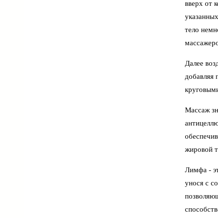
вверх от 
указанных
тело немн
массажеро
Далее воз
добавляя 
круговыми
Массаж зн
антицеллю
обеспечив
жировой т
Лимфа - э
унося с с
позволяющ
способств