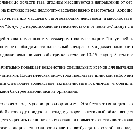
коленей до области таза; ягодицы массируются в направлении от се
 на рисунке; перед целлюлит-массажем важно разогреться. Хорошо 
ого крема для массажа с разогревающим действием, и массироват
м "Тонус") с нарастающей интенсивностью в течение 5-7 минут с а
действовать маленьким массажером (или массажером "Тонус шейный
по мере необходимости массажный крем; легкими движениями расте
 движениями по часовой стрелке в течение 10-15 секунд. Затем в
ачительно повышает воздействие специальных кремов для выглажив
литными. Косметическая индустрия предлагает широкий выбор ант
ать следующее воздействие: активизировать ток лимфы, чтобы шла
кани быстрее выводились из организма.
то своего рода мусоропровод организма. Эта бесцветная жидкость 
обой отовсюду продукты распада; ускорять клеточный обмен вещест
его укрепить соединительную ткань и повысить эластичность кожи
овать опорожнению жировых клеток; возбуждать кровообращение, п