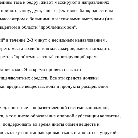
редины таза к бедру; живот массируют в направлениях,
принять ванну, душ, еще эффективнее баня; нанести на
ь массажером с большими пластиковыми выступами (или
кцентом в области "проблемных зон".
" в течение 2-3 минут с несильным надавливанием,
реть места воздействия массажеров, живот погладить
тереть в "проблемные зоны" тонизирующий крем.
ания кожи. Эти крема принято называть
ицеллюлитных средств. Все эти средств должны
ки, вредные вещества, вода и продукты расщепления
медленно течет по разветвленной системе капилляров,
в, в том числе образование опорной субстанции коллагена,
; поддерживать во время диеты обмен веществ и
оскольку напитанная кровью ткань становиться упругой.